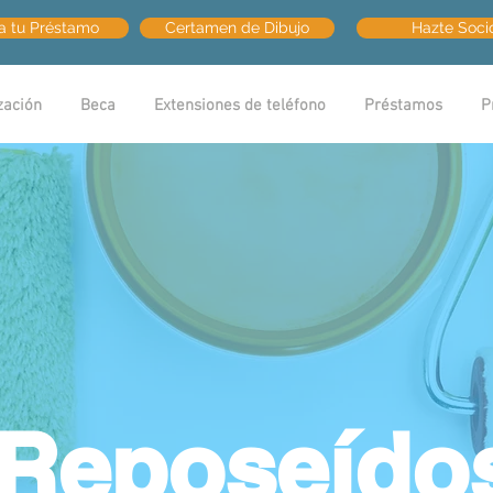
ta tu Préstamo
Certamen de Dibujo
Hazte Soci
zación
Beca
Extensiones de teléfono
Préstamos
P
Reposeído