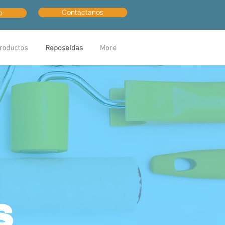
Contáctanos
o
roductos
Reposeídas
More
s