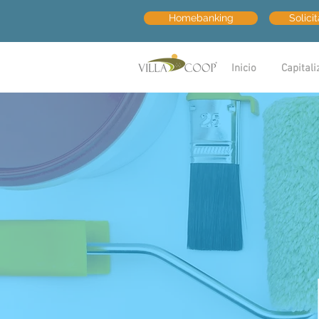
Homebanking
Solici
Inicio
Capitali